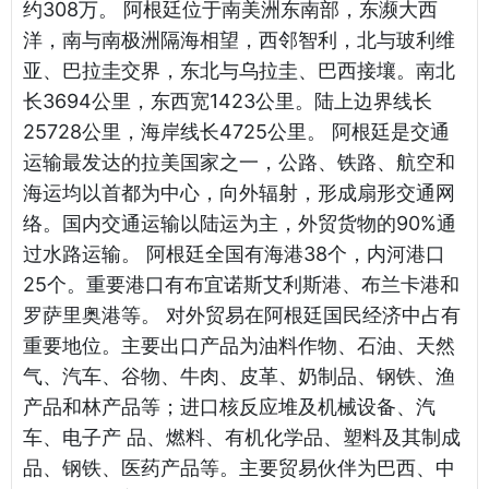
约308万。 阿根廷位于南美洲东南部，东濒大西
洋，南与南极洲隔海相望，西邻智利，北与玻利维
亚、巴拉圭交界，东北与乌拉圭、巴西接壤。南北
长3694公里，东西宽1423公里。陆上边界线长
25728公里，海岸线长4725公里。 阿根廷是交通
运输最发达的拉美国家之一，公路、铁路、航空和
海运均以首都为中心，向外辐射，形成扇形交通网
络。国内交通运输以陆运为主，外贸货物的90%通
过水路运输。 阿根廷全国有海港38个，内河港口
25个。重要港口有布宜诺斯艾利斯港、布兰卡港和
罗萨里奥港等。 对外贸易在阿根廷国民经济中占有
重要地位。主要出口产品为油料作物、石油、天然
气、汽车、谷物、牛肉、皮革、奶制品、钢铁、渔
产品和林产品等；进口核反应堆及机械设备、汽
车、电子产 品、燃料、有机化学品、塑料及其制成
品、钢铁、医药产品等。主要贸易伙伴为巴西、中