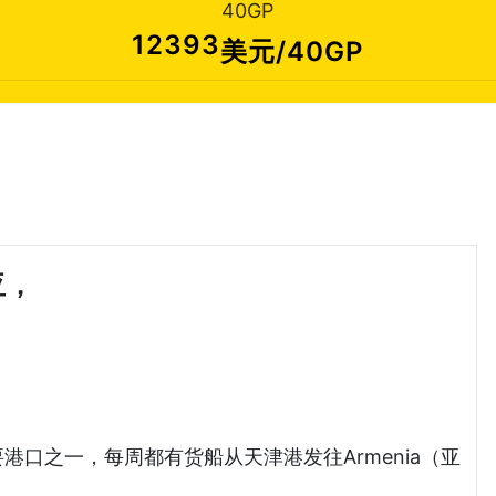
40GP
12393
美元/40GP
亚，
天津港到亚美尼亚海运哈德逊湾货
主要港口之一，每周都有货船从天津港发往Armenia（亚