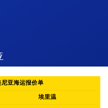
亚
,亚美尼亚海运报价单
埃里温