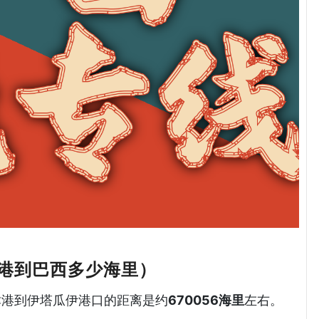
港到巴西多少海里）
天津港到伊塔瓜伊港口的距离是约
670056海里
左右。