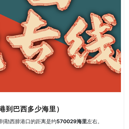
港到巴西多少海里）
津港到勒西腓港口的距离是约
570029海里
左右。