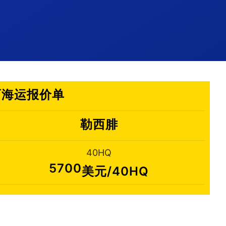
巴西海运报价单
勒西腓
40HQ
5700
美元/40HQ