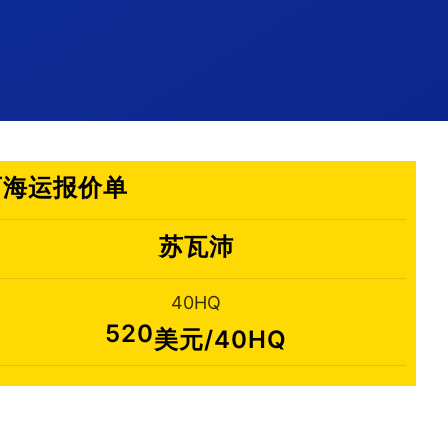
巴西海运报价单
苏瓦沛
40HQ
520
美元/40HQ