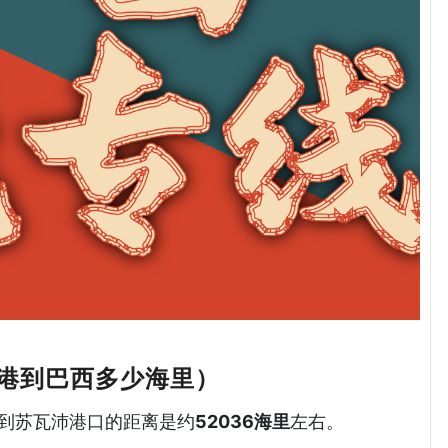
港到巴西多少海里）
港到苏瓦沛港口的距离是约
52036海里
左右。