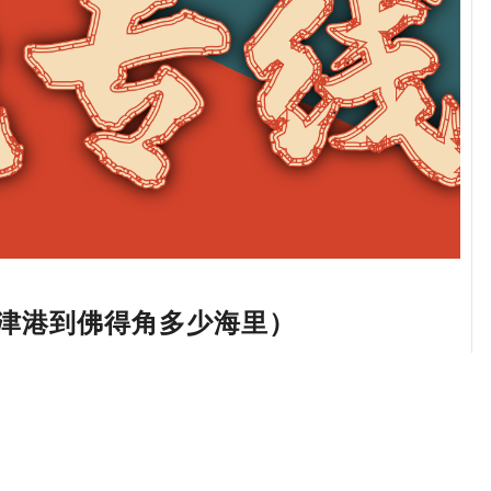
津港到佛得角多少海里）
津港到普拉亚港口的距离是约
976430海里
左右。
洲货柜航运， 东海运输， 博亚国际海运， 正利航业股
集装箱运输， 长荣船务， 远东轮船， 联合运输， 赫
， 汉堡南美， 利高船务， 马士基， 海陆马士基，