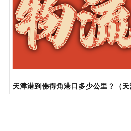
天津港到佛得角港口多少公里？（天
以佛得角的主要港口-普拉亚（Praia）为例，天
合作船司：澳航， 美国总统轮船， 亚海航运， 亚
份， 达飞轮船， 天敬海运， 中联航运， 中远海运
伯罗特船务， 韩新海运， 运达国际船舶， 高丽海运