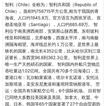
智利（Chile）全称为：智利共和国（Republic of
Chile）。面积约756715平方公里,相当于我国的青
海省。人口约1945.8万。官方语言为西班牙语。 首
都圣地亚哥（Santiago），人口约685.69万。 智
利位于南美洲西南部，安第斯山脉西麓。东邻玻利
维亚和阿根廷，北界秘鲁，西濒太平洋，南与南极
洲隔海相望。海岸线总长约１万公里。是世界上最
狭长的国家，南北长4352公里，比从哈尔滨到三亚
还要长，东西宽96.8到362.3公里。 智利是世界上
唯一生产天然硝石的国家。 智利国内外船只货物总
吞吐量达1.02亿吨。全国共有70多个沿海港口，主
要港口有：瓦尔帕莱索港，塔尔卡瓦诺港，安托法
加斯塔港，圣安东尼奥港和蓬塔阿雷纳斯港等。 空
运：全国共有5家航空公司，6个国际机场。 目前智
已同绝大多数拉美国家及美国、加拿大、欧盟、中
国、日本、韩国等65个国家签署了27个自由贸易协