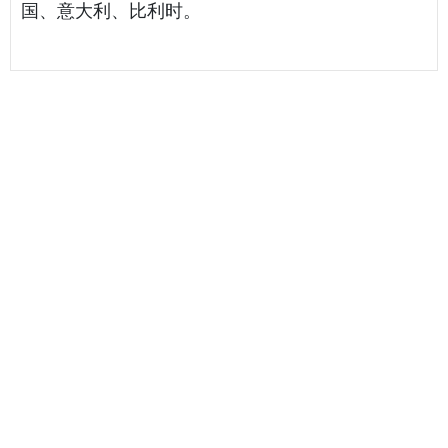
国、意大利、比利时。
相关海运报价
天津港到 Brazzaville, 刚果海运报价
天津港到 Mundra, 印度海运报价
天津港到 Taichung, 中国台湾海运报价
最新海运报价
天津港到 BEIRA, 莫桑比克海运报价