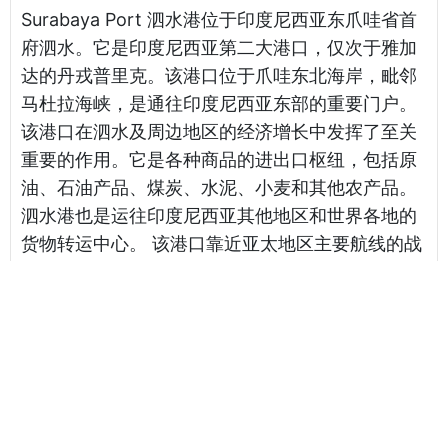
Surabaya Port 泗水港位于印度尼西亚东爪哇省首
府泗水。它是印度尼西亚第二大港口，仅次于雅加
达的丹戎普里克。该港口位于爪哇东北海岸，毗邻
马杜拉海峡，是通往印度尼西亚东部的重要门户。
该港口在泗水及周边地区的经济增长中发挥了至关
重要的作用。它是各种商品的进出口枢纽，包括原
油、石油产品、煤炭、水泥、小麦和其他农产品。
泗水港也是运往印度尼西亚其他地区和世界各地的
货物转运中心。 该港口靠近亚太地区主要航线的战
略位置进一步突显了其重要性。该地区对货物的需
求不断增加，导致通过泗水港的贸易量大幅增长。
除了经济重要性外，泗水港在支持印尼政府发展该
国海运业方面也发挥着至关重要的作用。印尼政府
已采取举措，增加港口容量，加强基础设施建设，
提高运营效率。 总的来说，泗水港是印尼经济和整
个地区的重要资产。其战略位置、经济意义和进一