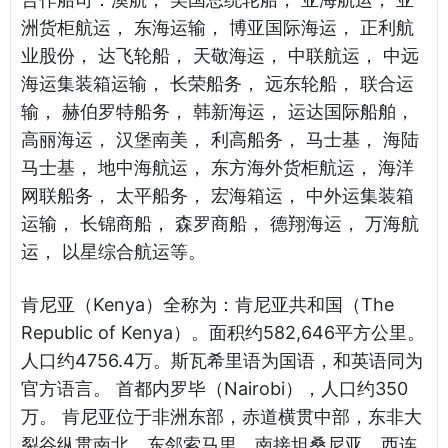
洲货柜航运， 东海运输， 博亚国际海运， 正利航
业股份， 达飞轮船， 天敬海运， 中联航运， 中远
海运集装箱运输， 长荣船务， 远东轮船， 联合运
输， 赫伯罗特船务， 韩新海运， 运达国际船舶，
高丽海运， 汉堡南美， 利高船务， 马士基， 海陆
马士基， 地中海航运， 东方海外货柜航运， 海洋
网联船务， 太平船务， 宏海箱运， 中外运集装箱
运输， 长锦商船， 森罗商船， 德翔海运， 万海航
运， 以星综合航运等。
肯尼亚（Kenya）全称为：肯尼亚共和国（The
Republic of Kenya）。面积约582,646平方公里。
人口约4756.4万。斯瓦希里语为国语，和英语同为
官方语言。 首都内罗毕（Nairobi），人口约350
万。 肯尼亚位于非洲东部，赤道横贯中部，东非大
裂谷纵贯南北。东邻索马里，南接坦桑尼亚，西连