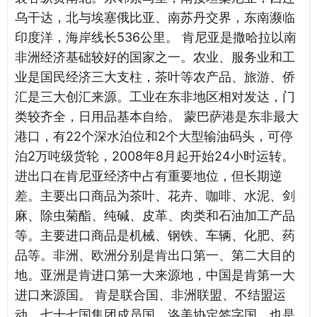
乌干达，北与埃塞俄比亚、南苏丹交界，东南濒临
印度洋，海岸线长536公里。 肯尼亚是撒哈拉以南
非洲经济基础较好的国家之一。农业、服务业和工
业是国民经济三大支柱，茶叶等农产品、旅游、侨
汇是三大创汇来源。工业在东非地区相对发达，门
类较齐全，日用品基本自给。 蒙巴萨港是东非最大
港口，有22个深水泊位和2个大型输油码头，可停
泊2万吨级货轮，2008年8月起开始24小时运转。
进出口在肯尼亚经济中占有重要地位，但长期逆
差。主要出口商品为茶叶、花卉、咖啡、水泥、剑
麻、除虫菊酯、纯碱、皮革、肉类和石油加工产品
等。主要进口商品是机械、钢铁、车辆、化肥、药
品等。非洲、欧洲分别是肯出口第一、第二大目的
地。亚洲是肯进口第一大来源地，中国是肯第一大
进口来源国。 肯是联合国、非洲联盟、不结盟运
动、七十七国集团成员国，洛美协定签字国，也是