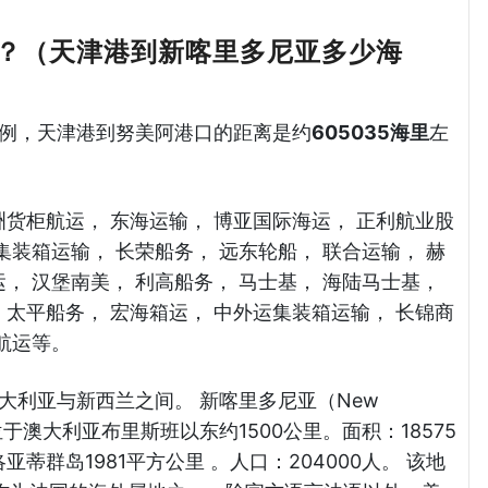
？（天津港到新喀里多尼亚多少海
为例，天津港到努美阿港口的距离是约
605035海里
左
洲货柜航运， 东海运输， 博亚国际海运， 正利航业股
集装箱运输， 长荣船务， 远东轮船， 联合运输， 赫
， 汉堡南美， 利高船务， 马士基， 海陆马士基，
 太平船务， 宏海箱运， 中外运集装箱运输， 长锦商
合航运等。
大利亚与新西兰之间。 新喀里多尼亚（New
位于澳大利亚布里斯班以东约1500公里。面积：18575
蒂群岛1981平方公里 。人口：204000人。 该地