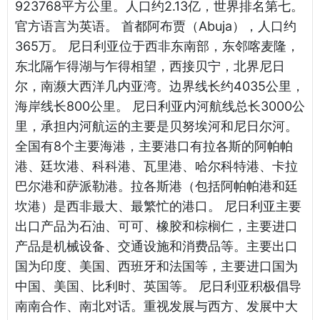
923768平方公里。人口约2.13亿，世界排名第七。
官方语言为英语。 首都阿布贾（Abuja），人口约
365万。 尼日利亚位于西非东南部，东邻喀麦隆，
东北隔乍得湖与乍得相望，西接贝宁，北界尼日
尔，南濒大西洋几内亚湾。边界线长约4035公里，
海岸线长800公里。 尼日利亚内河航线总长3000公
里，承担内河航运的主要是贝努埃河和尼日尔河。
全国有8个主要海港，主要港口有拉各斯的阿帕帕
港、廷坎港、科科港、瓦里港、哈尔科特港、卡拉
巴尔港和萨派勒港。拉各斯港（包括阿帕帕港和廷
坎港）是西非最大、最繁忙的港口。 尼日利亚主要
出口产品为石油、可可、橡胶和棕榈仁，主要进口
产品是机械设备、交通设施和消费品等。主要出口
国为印度、美国、西班牙和法国等，主要进口国为
中国、美国、比利时、英国等。 尼日利亚积极倡导
南南合作、南北对话。重视发展与西方、发展中大