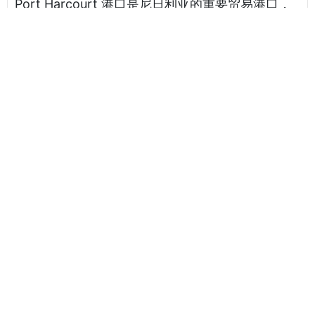
Port Harcourt 港口是尼日利亚的重要贸易港口，
尼日利亚货物进口的重要通道之一。得益于其地理
位置和优越的港口设施，这个港口成为了国际航运
商和贸易商中的重要合作伙伴。港口的货运量不断
攀升，出口业务也不断增长，对于尼日利亚经济的
发展起到了积极的推动作用。 尽管 Port Harcourt
港口的区域竞争激烈，但它始终保持着尼日利亚进
出口贸易的主要门户之一的地位。港口发挥着桥梁
和纽带的作用，加强了尼日利亚与世界各国的联
系，提高了其国际市场的竞争力。将来，随着尼日
利亚经济持续发展，Port Harcourt 港口将更加成
为尼日利亚乃至非洲的一个投资和经济增长的关键
区域。