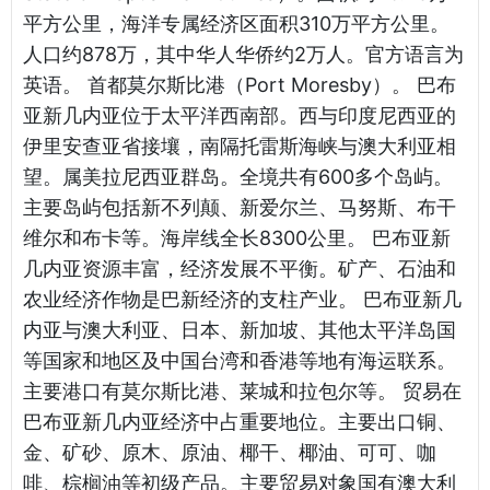
平方公里，海洋专属经济区面积310万平方公里。
人口约878万，其中华人华侨约2万人。官方语言为
英语。 首都莫尔斯比港（Port Moresby）。 巴布
亚新几内亚位于太平洋西南部。西与印度尼西亚的
伊里安查亚省接壤，南隔托雷斯海峡与澳大利亚相
望。属美拉尼西亚群岛。全境共有600多个岛屿。
主要岛屿包括新不列颠、新爱尔兰、马努斯、布干
维尔和布卡等。海岸线全长8300公里。 巴布亚新
几内亚资源丰富，经济发展不平衡。矿产、石油和
农业经济作物是巴新经济的支柱产业。 巴布亚新几
内亚与澳大利亚、日本、新加坡、其他太平洋岛国
等国家和地区及中国台湾和香港等地有海运联系。
主要港口有莫尔斯比港、莱城和拉包尔等。 贸易在
巴布亚新几内亚经济中占重要地位。主要出口铜、
金、矿砂、原木、原油、椰干、椰油、可可、咖
啡、棕榈油等初级产品。主要贸易对象国有澳大利