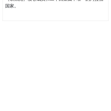
国家。
相关海运报价
天津港到 Brazzaville, 刚果海运报价
天津港到 Mundra, 印度海运报价
天津港到 Taichung, 中国台湾海运报价
最新海运报价
天津港到 BEIRA, 莫桑比克海运报价