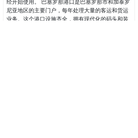
经开始使用。 巴塞罗那港口是巴塞罗那市和加泰罗
尼亚地区的主要门户，每年处理大量的客运和货运
业务。这个港口设施齐全，拥有现代化的码头和装
卸设备，能够接纳各种类型的船舶。 作为西班牙的
主要港口之一，巴塞罗那港口连接着全球各地的贸
易路线，主要出口货物包括机械、汽车零部件、化
工产品、食品等，同时进口包括原材料、能源产
品、消费品等。这个港口为巴塞罗那市和加泰罗尼
亚地区的工业、商业和其他产业提供了重要的物流
支持。 除了基本的装卸和仓储服务，巴塞罗那港口
还提供了一系列增值服务，例如货物清关、物流配
送和供应链管理等。这些服务有助于降低贸易成
本，提高物流效率，进一步增强了该港口的竞争
力。 总的来说，巴塞罗那港口是西班牙经济的重要
组成部分，它将继续在未来发挥重要的作用，促进
西班牙与世界各地的贸易往来。