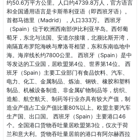
约50.6万平方公里。人口约4739.8万人，官方语言
和全国通用语言是卡斯蒂利亚语（即西班牙语）。
首都马德里（Madrid），人口333万。 西班牙
（Spain）位于欧洲西南部伊比利亚半岛。西邻葡
萄牙，东北与法国、安道尔接壤，北濒比斯开湾，
南隔直布罗陀海峡与摩洛哥相望，东和东南临地中
海。海岸线长约7800公里。 西班牙（Spain）是中
等发达的工业国，居欧盟第4位、世界第14位。 西
班牙（Spain）主要工业部门有食品饮料、汽车、
电力、化工、金属制品、炼油、钢铁、橡胶和塑料
制品、机械设备制造、非金属矿物制品等，纺织、
造船、航空航天、制药等行业亦具有较大产值，制
造业产值占工业产值比重80%以上。欧盟主要汽车
生产国、出口国。 西班牙（Spain）主要港口46
个。全国港口货物吞吐量居欧盟第3位，仅次于荷
兰和意大利。货物吞吐量居前的港口有阿尔赫西拉