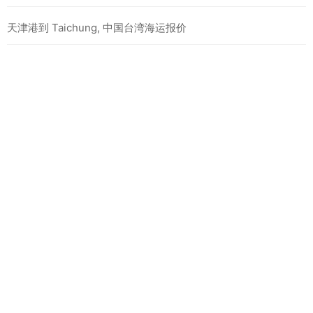
天津港到 Taichung, 中国台湾海运报价
最新海运报价
天津港到 BEIRA, 莫桑比克海运报价
天津港到 MOMBASA, 肯尼亚海运报价
天津港到 MATADI, 刚果金海运报价
相关海运报价
天津港到 Maputo, 莫桑比克海运报价