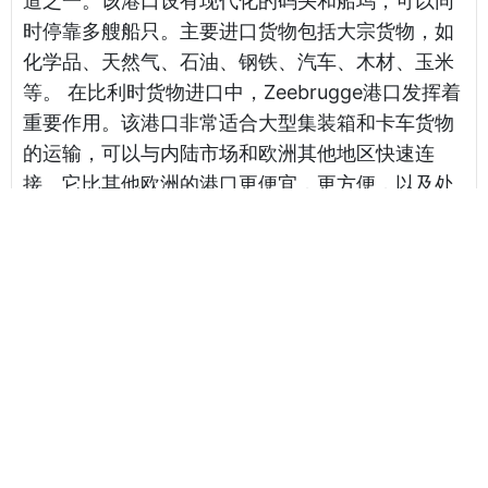
道之一。该港口设有现代化的码头和船坞，可以同
时停靠多艘船只。主要进口货物包括大宗货物，如
化学品、天然气、石油、钢铁、汽车、木材、玉米
等。 在比利时货物进口中，Zeebrugge港口发挥着
重要作用。该港口非常适合大型集装箱和卡车货物
的运输，可以与内陆市场和欧洲其他地区快速连
接。它比其他欧洲的港口更便宜，更方便，以及处
理货物顺畅。 总的来说，Zeebrugge港是比利时的
一个重要海港城市，是欧洲最大的汽车和集装箱港
口之一，拥有现代化的港口设施和完善的内陆交通
系统。作为比利时货物进口中的一个重要门户，
Zeebrugge港通向全欧洲的港口和物流网络，已经
成为比利时乃至整个欧洲的主要经济和贸易中心之
一。