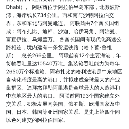
Dhabi）。 阿联酋位于阿拉伯半岛东部，北濒波斯
湾，海岸线长734公里。西和南与沙特阿拉伯交
界，东和东北与阿曼毗连。 阿联酋由7个酋长国组
成：阿布扎比、迪拜、沙迦、哈伊马角、阿治曼、
富查伊拉、乌姆盖万。 各酋长国间有现代化高速公
路相连，境内建有一条货运铁路（哈卜善-鲁维
斯），总长266公里。 阿联酋有12个主要海港，年
货物吞吐量达10540万吨。集装箱吞吐能力为每年
2650万个标准箱。阿布扎比的哈利法港是中东地区
自动化程度最高的港口，并拟建成全球最大的产业
集群区。迪拜杰拜勒阿里港是全球最大的人造港和
中东地区最大的港口。 阿联酋同193个国家建立外
交关系，积极发展同美国、俄罗斯、欧洲国家及中
国、日本、韩国等亚洲国家关系。是史上第四个同
以色列建交的阿拉伯国家。