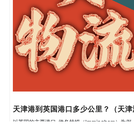
天津港到英国港口多少公里？（天津
以英国的主要港口-伊名赫姆（Immingham）
右。