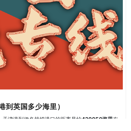
港到英国多少海里）
为例，天津港到伊名赫姆港口的距离是约
420050海里
左