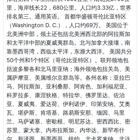
里，海岸线长22，680公里。人口约3.33亿，世界
排名第三。通用英语。 首都华盛顿哥伦比亚特区
（Washington D. C.），人口约69万。 美国位于
北美洲中部，领土还包括北美洲西北部的阿拉斯加
和太平洋中部的夏威夷群岛。北与加拿大接壤，南
靠墨西哥湾，西临太平洋，东濒大西洋。 美国共分
50个州和1个特区（哥伦比亚特区）。联邦领地包
括波多黎各和北马里亚纳；海外领地包括关岛、美
属萨摩亚、美属维尔京群岛等。各州名称：亚拉巴
马、阿拉斯加、亚利桑那、阿肯色、加利福尼亚、
科罗拉多、康涅狄格、特拉华、佛罗里达、佐治
亚、夏威夷、爱达荷、伊利诺伊、印第安纳、艾奥
瓦、堪萨斯、肯塔基、路易斯安那、缅因、马里
兰、马萨诸塞、密歇根、明尼苏达、密西西比、密
苏里、蒙大拿、内布拉斯加、内华达、新罕布什
尔、新泽西、新墨西哥、纽约、北卡罗来纳、北达