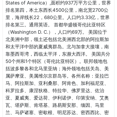
States of America）,面积约937万平方公里，世界
排名第四，本土东西长4500公里，南北宽2700公
里，海岸线长22，680公里。人口约3.33亿，世界
排名第三。通用英语。 首都华盛顿哥伦比亚特区
（Washington D. C.），人口约69万。 美国位于
北美洲中部，领土还包括北美洲西北部的阿拉斯加
和太平洋中部的夏威夷群岛。北与加拿大接壤，南
靠墨西哥湾，西临太平洋，东濒大西洋。 美国共分
50个州和1个特区（哥伦比亚特区）。联邦领地包
括波多黎各和北马里亚纳；海外领地包括关岛、美
属萨摩亚、美属维尔京群岛等。各州名称：亚拉巴
马、阿拉斯加、亚利桑那、阿肯色、加利福尼亚、
科罗拉多、康涅狄格、特拉华、佛罗里达、佐治
亚、夏威夷、爱达荷、伊利诺伊、印第安纳、艾奥
瓦、堪萨斯、肯塔基、路易斯安那、缅因、马里
兰、马萨诸塞、密歇根、明尼苏达、密西西比、密