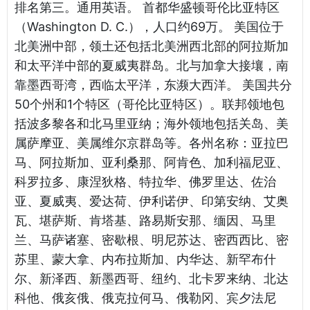
排名第三。通用英语。 首都华盛顿哥伦比亚特区
（Washington D. C.），人口约69万。 美国位于
北美洲中部，领土还包括北美洲西北部的阿拉斯加
和太平洋中部的夏威夷群岛。北与加拿大接壤，南
靠墨西哥湾，西临太平洋，东濒大西洋。 美国共分
50个州和1个特区（哥伦比亚特区）。联邦领地包
括波多黎各和北马里亚纳；海外领地包括关岛、美
属萨摩亚、美属维尔京群岛等。各州名称：亚拉巴
马、阿拉斯加、亚利桑那、阿肯色、加利福尼亚、
科罗拉多、康涅狄格、特拉华、佛罗里达、佐治
亚、夏威夷、爱达荷、伊利诺伊、印第安纳、艾奥
瓦、堪萨斯、肯塔基、路易斯安那、缅因、马里
兰、马萨诸塞、密歇根、明尼苏达、密西西比、密
苏里、蒙大拿、内布拉斯加、内华达、新罕布什
尔、新泽西、新墨西哥、纽约、北卡罗来纳、北达
科他、俄亥俄、俄克拉何马、俄勒冈、宾夕法尼