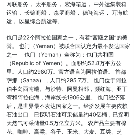
网联船务， 太平船务， 宏海箱运， 中外运集装箱
运输， 长锦商船， 森罗商船， 德翔海运， 万海航
运， 以星综合航运等。
也门是22个阿拉伯国家之一，有着“宫殿之国”的美
誉。 也门（Yeman）被联合国认定为最不发达国家
之一。 也门（Yeman）全称为：也门共和国
（Republic of Yemen）。面积约52.8万平方公
里。人口约2980万。官方语言为阿拉伯语。 首都
萨那（Sanaa），人口约295.7万。 也门位于阿拉
伯半岛西南端。与沙特、阿曼相邻，濒红海、亚丁
湾和阿拉伯海，海岸线长1906公里。 也门经济落
后，是世界最不发达国家之一。经济发展主要依赖
石油出口。已探明石油可采储量约40亿桶，已探明
天然气可采储量0.5万亿立方米。 农产品主要有棉
花、咖啡、高粱、谷子、玉米、大麦、豆类、芝