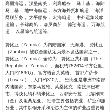
高丽海运， 汉堡南美， 利高船务， 马士基， 海陆
马士基， 地中海航运， 东方海外货柜航运， 海洋
网联船务， 太平船务， 宏海箱运， 中外运集装箱
运输， 长锦商船， 森罗商船， 德翔海运， 万海航
运， 以星综合航运等。
赞比亚（Zambia）为内陆国家，无海港。 赞比亚
（Zambia）被联合国认定为最不发达国家之一。
赞比亚（Zambia）全称为：赞比亚共和国（The
Republic of Zambia）。面积约752614平方公里。
人口约1890万。官方语言为英语。 首都卢萨卡
（Lusaka），人口约310万。 赞比亚是非洲中南部
内陆国家，东接马拉维、莫桑比克，南接津巴布
韦、博茨瓦纳和纳米比亚，西邻安哥拉，北靠刚果
（金）及坦桑尼亚。 经济主要包括农业、矿业和服
务业，其中以铜开采和冶炼为主体的矿业占重要地